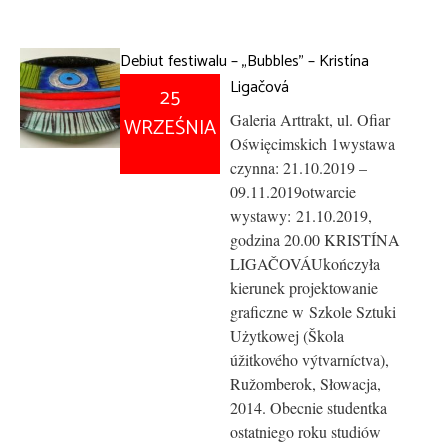
Debiut festiwalu – „Bubbles” – Kristína
Ligačová
25
Galeria Arttrakt, ul. Ofiar
WRZEŚNIA
Oświęcimskich 1wystawa
czynna: 21.10.2019 –
09.11.2019otwarcie
wystawy: 21.10.2019,
godzina 20.00 KRISTÍNA
LIGAČOVÁUkończyła
kierunek projektowanie
graficzne w Szkole Sztuki
Użytkowej (Škola
úžitkového výtvarníctva),
Ružomberok, Słowacja,
2014. Obecnie studentka
ostatniego roku studiów