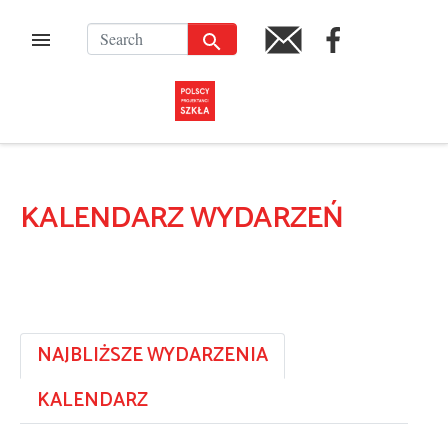
Przejdź
do
SZUKAJ
FACEBOOK
MENU
EN
treści
KALENDARZ WYDARZEŃ
NAJBLIŻSZE WYDARZENIA
KALENDARZ