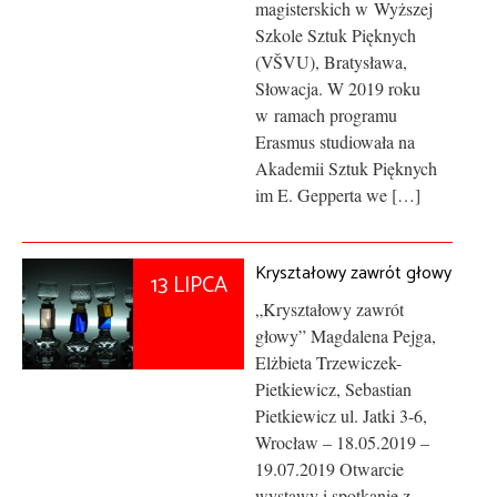
magisterskich w Wyższej
Szkole Sztuk Pięknych
(VŠVU), Bratysława,
Słowacja. W 2019 roku
w ramach programu
Erasmus studiowała na
Akademii Sztuk Pięknych
im E. Gepperta we […]
Kryształowy zawrót głowy
13 LIPCA
„Kryształowy zawrót
głowy” Magdalena Pejga,
Elżbieta Trzewiczek-
Pietkiewicz, Sebastian
Pietkiewicz ul. Jatki 3-6,
Wrocław – 18.05.2019 –
19.07.2019 Otwarcie
wystawy i spotkanie z