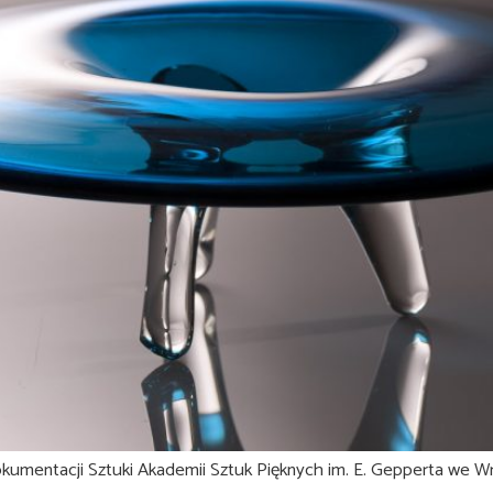
okumentacji Sztuki Akademii Sztuk Pięknych im. E. Gepperta we Wr