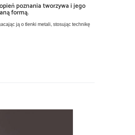
topień poznania tworzywa i jego
waną formą.
ając ją o tlenki metali, stosując technikę