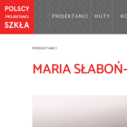
Przejdź
do
PROJEKTANCI
HUTY
KO
treści
PROJEKTANCI
MARIA SŁABOŃ