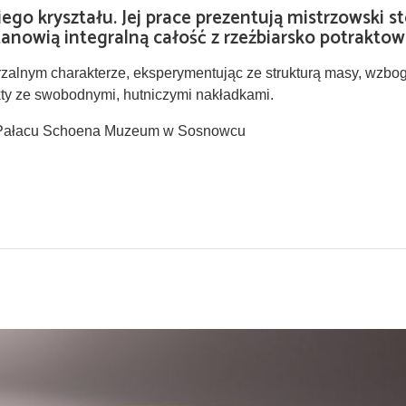
go kryształu. Jej prace prezentują mistrzowski s
stanowią integralną całość z rzeźbiarsko potrakto
alnym charakterze, eksperymentując ze strukturą masy, wzbogac
kty ze swobodnymi, hutniczymi nakładkami.
 w Pałacu Schoena Muzeum w Sosnowcu