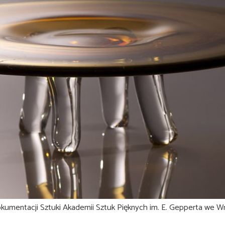
okumentacji Sztuki Akademii Sztuk Pięknych im. E. Gepperta we Wr