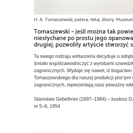
H. A. Tomaszewski, patera, 1964, zbiory: Muzeum
Tomaszewski – jeśli można tak powie
niesłychane po prostu jego opanowan
drugiej, pozwoliły artyście stworzyć
Ta swego rodzaju wirtuozeria decyduje o odrę
śmiało współzawodniczyć z wyrobami szwedzki
zagranicznych. Wydaje się nawet, iż bogactwo 
Tomaszewskiego dla naszej produkcji jest tym w
zagranicznych, reprezentują nasz poważny wkł
Stanisław Gebethner (1897–1984) – kustosz 
nr 5–6, 1954