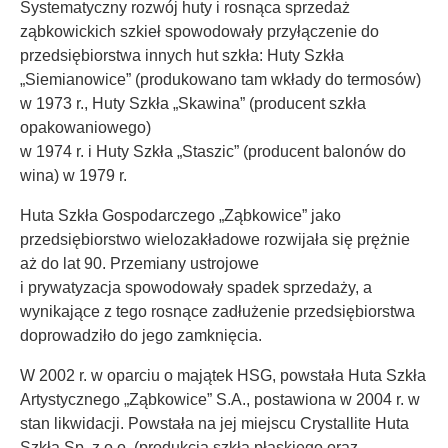
Systematyczny rozwój huty i rosnąca sprzedaż
ząbkowickich szkieł spowodowały przyłączenie do
przedsiębiorstwa innych hut szkła: Huty Szkła
„Siemianowice” (produkowano tam wkłady do termosów)
w 1973 r., Huty Szkła „Skawina” (producent szkła
opakowaniowego)
w 1974 r. i Huty Szkła „Staszic” (producent balonów do
wina) w 1979 r.
Huta Szkła Gospodarczego „Ząbkowice” jako
przedsiębiorstwo wielozakładowe rozwijała się prężnie
aż do lat 90. Przemiany ustrojowe
i prywatyzacja spowodowały spadek sprzedaży, a
wynikające z tego rosnące zadłużenie przedsiębiorstwa
doprowadziło do jego zamknięcia.
W 2002 r. w oparciu o majątek HSG, powstała Huta Szkła
Artystycznego „Ząbkowice” S.A., postawiona w 2004 r. w
stan likwidacji. Powstała na jej miejscu Crystallite Huta
Szkła Sp. z o.o. (produkcja szkła płaskiego oraz