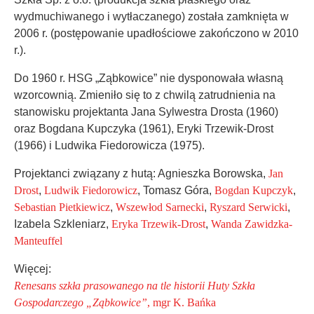
wydmuchiwanego i wytłaczanego) została zamknięta w
2006 r. (postępowanie upadłościowe zakończono w 2010
r.).
Do 1960 r. HSG „Ząbkowice” nie dysponowała własną
wzorcownią. Zmieniło się to z chwilą zatrudnienia na
stanowisku projektanta Jana Sylwestra Drosta (1960)
oraz Bogdana Kupczyka (1961), Eryki Trzewik-Drost
(1966) i Ludwika Fiedorowicza (1975).
Projektanci związany z hutą: Agnieszka Borowska,
Jan
Drost
,
Ludwik Fiedorowicz
, Tomasz Góra,
Bogdan Kupczyk
,
Sebastian Pietkiewicz
,
Wszewłod Sarnecki
,
Ryszard Serwicki
,
Izabela Szkleniarz,
Eryka Trzewik-Drost
,
Wanda Zawidzka-
Manteuffel
Więcej:
Renesans szkła prasowanego na tle historii Huty Szkła
Gospodarczego „Ząbkowice”
, mgr K. Bańka