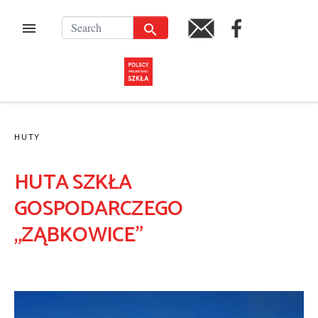
Przejdź
do
SZUKAJ
FACEBOOK
MENU
EN
treści
HUTY
HUTA SZKŁA
GOSPODARCZEGO
„ZĄBKOWICE”