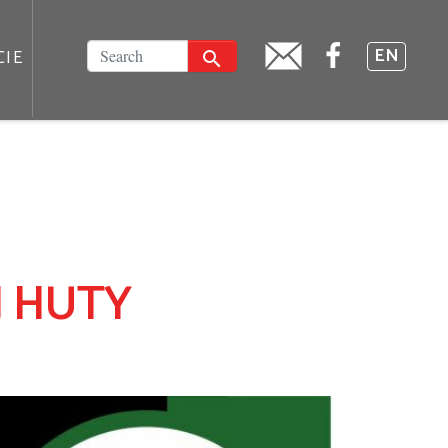
FACEBOOK
SZUKAJ
EN
CIE
J HUTY