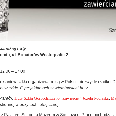
iańskiej huty
erciu, ul. Bohaterów Westerplatte 2
 12.00 – 17.00
ktantów szkła organizowane są w Polsce niezwykle rzadko. Dla
i w szkle. O projektantach zawierciańskiej huty
.
ektantów
Huty Szkła Gospodarczego „Zawiercie”
:
Józefa Podlaska
,
Ma
stronnej wiedzy technologicznej.
 z Pałacem Schoena Muzeum w Sosnowcu. Prace pochodzą ze zb