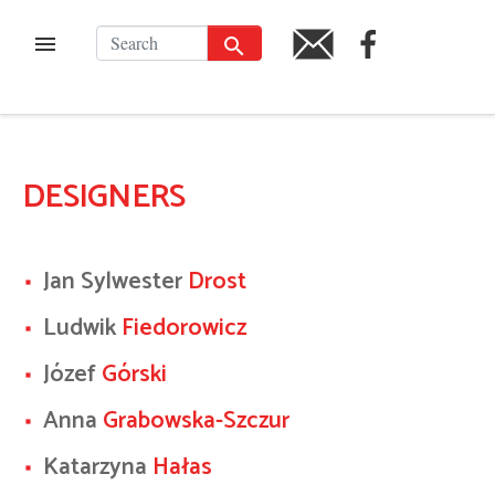
Skip
to
SEARCH
FACEBOOK
MENU
PL
content
DESIGNERS
Jan Sylwester
Drost
Ludwik
Fiedorowicz
Józef
Górski
Anna
Grabowska-Szczur
Katarzyna
Hałas