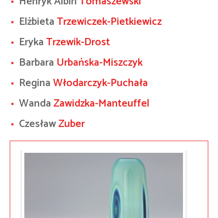
Henryk Albin
Tomaszewski
Elżbieta
Trzewiczek-Pietkiewicz
Eryka
Trzewik-Drost
Barbara
Urbańska-Miszczyk
Regina
Włodarczyk-Puchała
Wanda
Zawidzka-Manteuffel
Czesław
Zuber